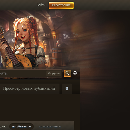
Войти
Регистрация
Форумы
Просмотр новых публикаций
ядок
по убыванию
по возрастанию