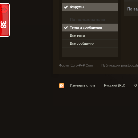
Форумы
По ва
По пользователю
Темы и сообщения
Все темы
Все сообщения
Форум Euro-PvP.Com
→
Публикации prostopizd
Изменить стиль
Русский (RU)
От