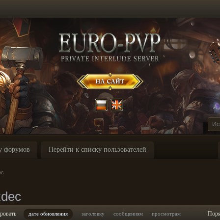
у форумов
Перейти к списку пользователей
ec
zdec
ровать
Пор
дате обновления
заголовку
сообщениям
просмотрам