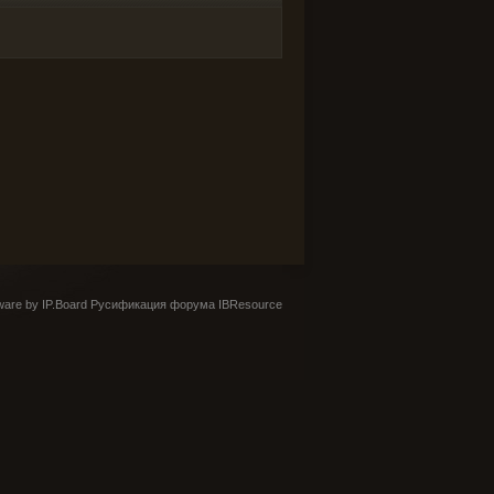
are by IP.Board
Русификация форума IBResource