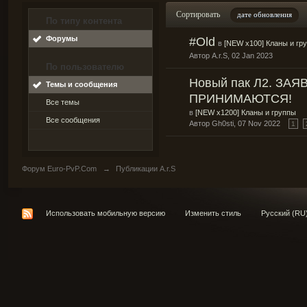
Сортировать
дате обновления
По типу контента
Форумы
#Old
в
[NEW x100] Кланы и гр
Автор
A.r.S
, 02 Jan 2023
По пользователю
Новый пак Л2. ЗАЯ
Темы и сообщения
ПРИНИМАЮТСЯ!
Все темы
в
[NEW x1200] Кланы и группы
Все сообщения
Автор
Gh0sti
, 07 Nov 2022
1
Форум Euro-PvP.Com
→
Публикации A.r.S
Использовать мобильную версию
Изменить стиль
Русский (RU