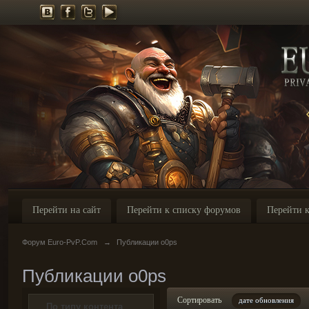
Перейти на сайт
Перейти к списку форумов
Перейти к
Форум Euro-PvP.Com
→
Публикации o0ps
Публикации o0ps
Сортировать
дате обновления
По типу контента