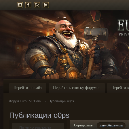
Перейти на сайт
Перейти к списку форумов
Перейти к
Форум Euro-PvP.Com
→
Публикации o0ps
Публикации o0ps
Сортировать
дате обновления
По типу контента