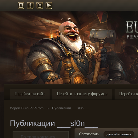
Перейти на сайт
Перейти к списку форумов
Перейти к
Форум Euro-PvP.Com
→
Публикации ___sl0n___
Публикации ___sl0n___
Сортировать
дате обновления
По типу контента