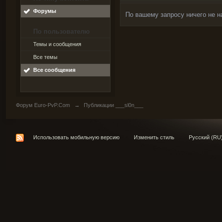
Форумы
По вашему запросу ничего не н
По пользователю
Темы и сообщения
Все темы
Все сообщения
Форум Euro-PvP.Com
→
Публикации ___sl0n___
Использовать мобильную версию
Изменить стиль
Русский (RU