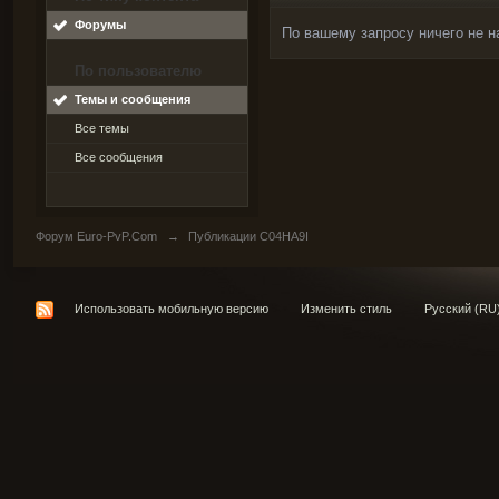
Форумы
По вашему запросу ничего не н
По пользователю
Темы и сообщения
Все темы
Все сообщения
Форум Euro-PvP.Com
→
Публикации C04HA9I
Использовать мобильную версию
Изменить стиль
Русский (RU