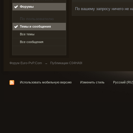
Форумы
По вашему запросу ничего не н
По пользователю
Темы и сообщения
Все темы
Все сообщения
Форум Euro-PvP.Com
→
Публикации C04HA9I
Использовать мобильную версию
Изменить стиль
Русский (RU