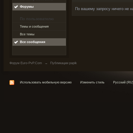
Форумы
По вашему запросу ничего не н
По пользователю
Темы и сообщения
Все темы
Все сообщения
Форум Euro-PvP.Com
→
Публикации papik
Использовать мобильную версию
Изменить стиль
Русский (RU