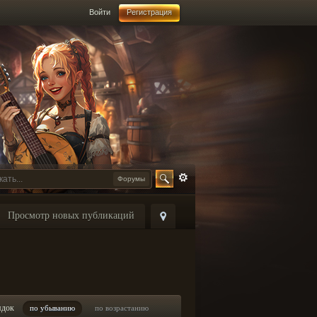
Войти
Регистрация
Форумы
Просмотр новых публикаций
ядок
по убыванию
по возрастанию