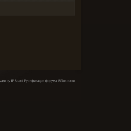
are by IP.Board
Русификация форума IBResource