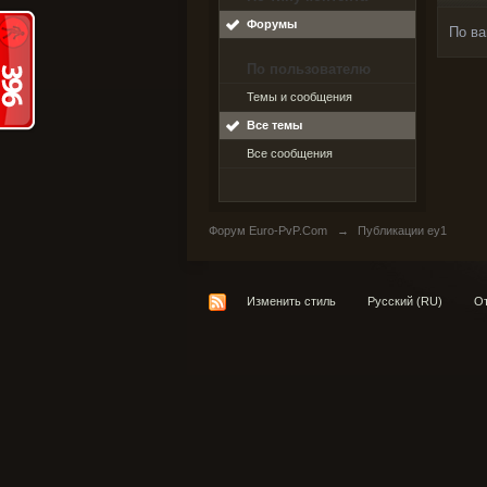
Форумы
По ва
По пользователю
Темы и сообщения
Все темы
Все сообщения
Форум Euro-PvP.Com
→
Публикации ey1
Изменить стиль
Русский (RU)
От