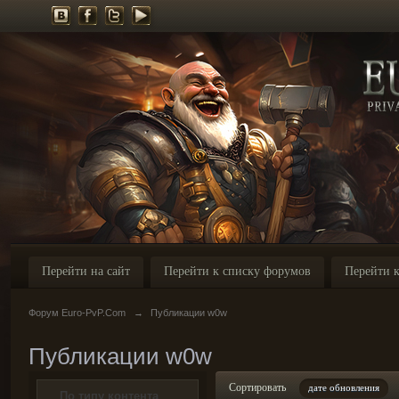
Перейти на сайт
Перейти к списку форумов
Перейти к
Форум Euro-PvP.Com
→
Публикации w0w
Публикации w0w
Сортировать
дате обновления
По типу контента