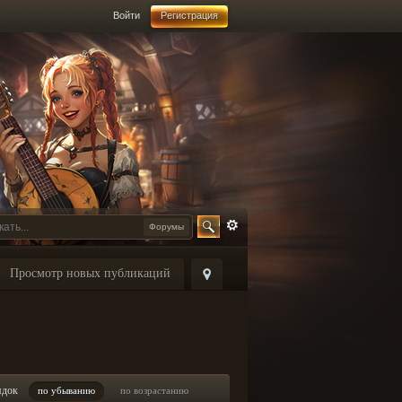
Войти
Регистрация
Форумы
Просмотр новых публикаций
ядок
по убыванию
по возрастанию