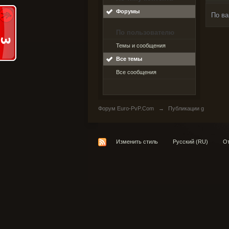
Форумы
По ва
По пользователю
Темы и сообщения
Все темы
Все сообщения
Форум Euro-PvP.Com
→
Публикации g
Изменить стиль
Русский (RU)
От