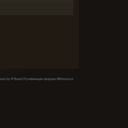
are by IP.Board
Русификация форума IBResource