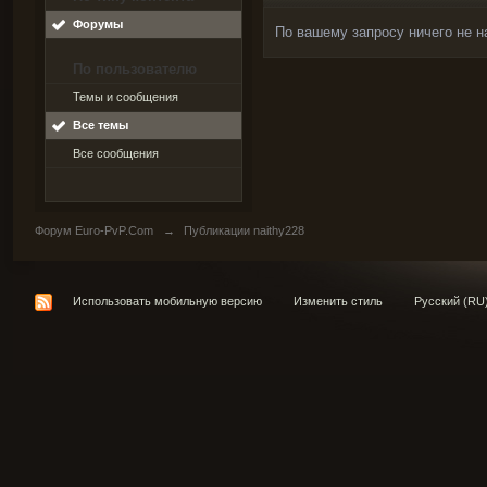
Форумы
По вашему запросу ничего не н
По пользователю
Темы и сообщения
Все темы
Все сообщения
Форум Euro-PvP.Com
→
Публикации naithy228
Использовать мобильную версию
Изменить стиль
Русский (RU