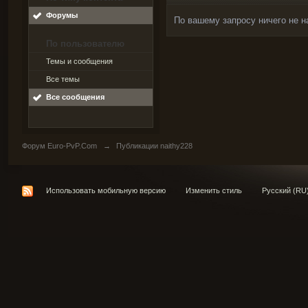
Форумы
По вашему запросу ничего не н
По пользователю
Темы и сообщения
Все темы
Все сообщения
Форум Euro-PvP.Com
→
Публикации naithy228
Использовать мобильную версию
Изменить стиль
Русский (RU