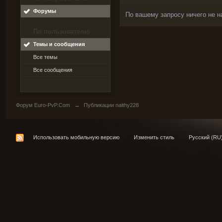
Форумы
По вашему запросу ничего не н
По пользователю
Темы и сообщения
Все темы
Все сообщения
Форум Euro-PvP.Com
→
Публикации naithy228
Использовать мобильную версию
Изменить стиль
Русский (RU