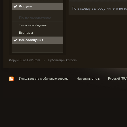
Форумы
По вашему запросу ничего не н
По пользователю
Темы и сообщения
Все темы
Все сообщения
Форум Euro-PvP.Com
→
Публикации kareem
Использовать мобильную версию
Изменить стиль
Русский (RU