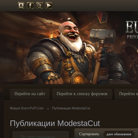
Перейти на сайт
Перейти к списку форумов
Перейти к
Форум Euro-PvP.Com
→
Публикации ModestaCut
Публикации ModestaCut
Сортировать
дате обновления
По типу контента