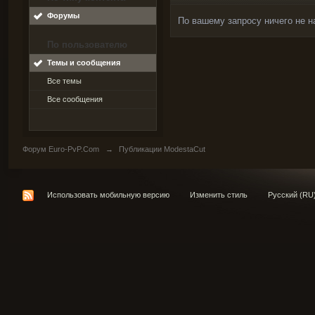
Форумы
По вашему запросу ничего не н
По пользователю
Темы и сообщения
Все темы
Все сообщения
Форум Euro-PvP.Com
→
Публикации ModestaCut
Использовать мобильную версию
Изменить стиль
Русский (RU