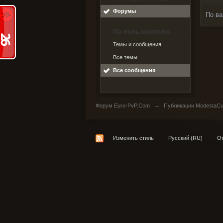
Форумы
По ва
По пользователю
Темы и сообщения
Все темы
Все сообщения
Форум Euro-PvP.Com
→
Публикации ModestaCu
Изменить стиль
Русский (RU)
От