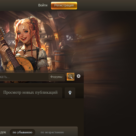
Войти
Регистрация
Форумы
Просмотр новых публикаций
ядок
по убыванию
по возрастанию