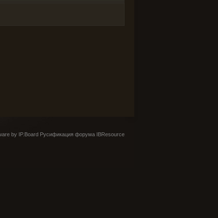
are by IP.Board
Русификация форума IBResource