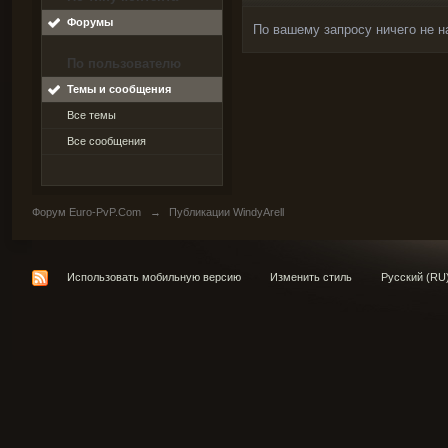
Форумы
По вашему запросу ничего не н
По пользователю
Темы и сообщения
Все темы
Все сообщения
Форум Euro-PvP.Com
→
Публикации WindyArell
Использовать мобильную версию
Изменить стиль
Русский (RU