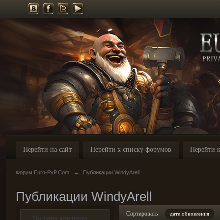
Перейти на сайт
Перейти к списку форумов
Перейти к
Форум Euro-PvP.Com
→
Публикации WindyArell
Публикации WindyArell
Сортировать
дате обновления
По типу контента