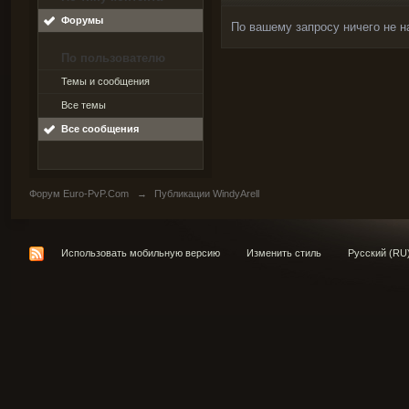
Форумы
По вашему запросу ничего не н
По пользователю
Темы и сообщения
Все темы
Все сообщения
Форум Euro-PvP.Com
→
Публикации WindyArell
Использовать мобильную версию
Изменить стиль
Русский (RU