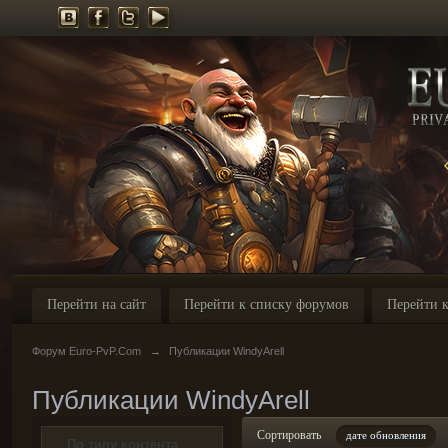
Перейти на сайт
Перейти к списку форумов
Перейти к
Форум Euro-PvP.Com
→
Публикации WindyArell
Публикации WindyArell
Сортировать
дате обновления
По типу контента