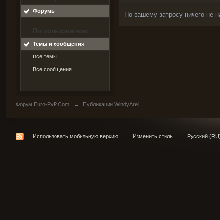
Форумы
По вашему запросу ничего не н
По пользователю
Темы и сообщения
Все темы
Все сообщения
Форум Euro-PvP.Com
→
Публикации WindyArell
Использовать мобильную версию
Изменить стиль
Русский (RU