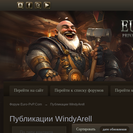
Перейти на сайт
Перейти к списку форумов
Перейти к
Форум Euro-PvP.Com
→
Публикации WindyArell
Публикации WindyArell
Сортировать
дате обновления
По типу контента