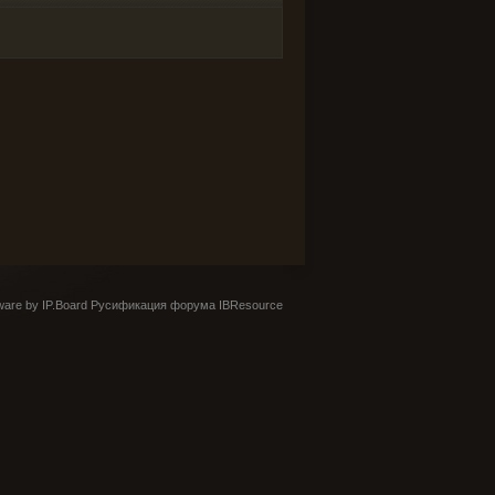
are by IP.Board
Русификация форума IBResource