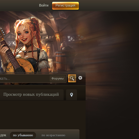
Войти
Регистрация
Форумы
Просмотр новых публикаций
ядок
по убыванию
по возрастанию