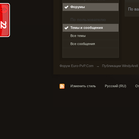
Форумы
По ва
По пользователю
Темы и сообщения
Все темы
Все сообщения
Форум Euro-PvP.Com
→
Публикации WindyArell
Изменить стиль
Русский (RU)
От