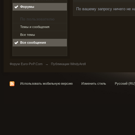
Форумы
По вашему запросу ничего не н
По пользователю
Темы и сообщения
Все темы
Все сообщения
Форум Euro-PvP.Com
→
Публикации WindyArell
Использовать мобильную версию
Изменить стиль
Русский (RU