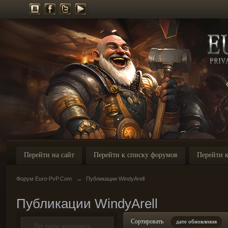
Перейти на сайт
Перейти к списку форумов
Перейти к
Форум Euro-PvP.Com
→
Публикации WindyArell
Публикации WindyArell
Сортировать
дате обновления
По типу контента