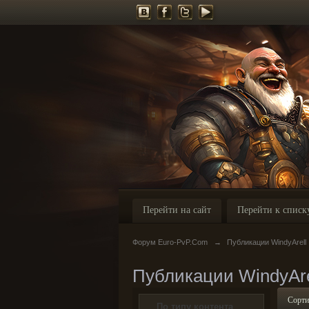
Перейти на сайт
Перейти к списк
Форум Euro-PvP.Com
→
Публикации WindyArell
Публикации WindyAre
Сорти
По типу контента