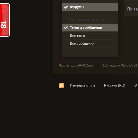
Форумы
По ва
По пользователю
Темы и сообщения
Все темы
Все сообщения
Форум Euro-PvP.Com
→
Публикации WindyArell
Изменить стиль
Русский (RU)
От