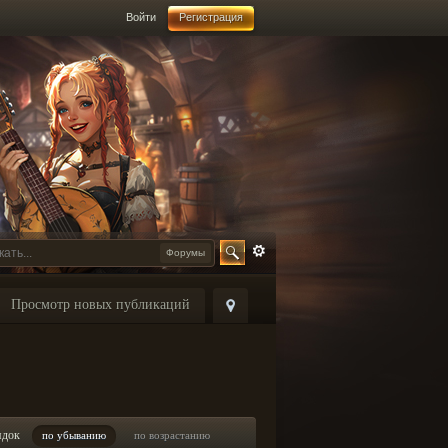
Войти
Регистрация
Форумы
Просмотр новых публикаций
ядок
по убыванию
по возрастанию