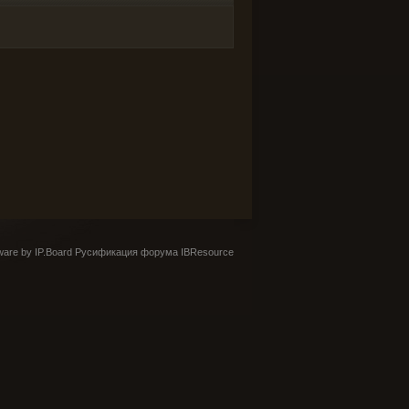
are by IP.Board
Русификация форума IBResource