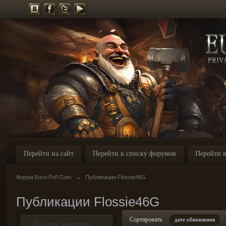
Перейти на сайт
Перейти к списку форумов
Перейти к
Форум Euro-PvP.Com
→
Публикации Flossie46G
Публикации Flossie46G
Сортировать
дате обновления
По типу контента