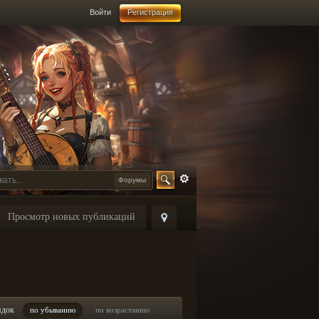
Войти
Регистрация
Форумы
Просмотр новых публикаций
ядок
по убыванию
по возрастанию