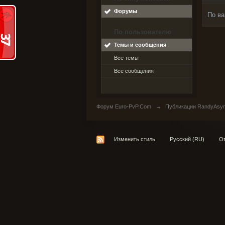
Форумы
По ва
По пользователю
Темы и сообщения
Все темы
Все сообщения
Форум Euro-PvP.Com
→
Публикации RandyAsy
Изменить стиль
Русский (RU)
От