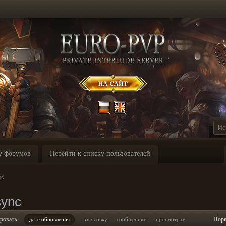
у форумов
Перейти к списку пользователей
nc
ync
ровать
Пор
дате обновления
заголовку
сообщениям
просмотрам