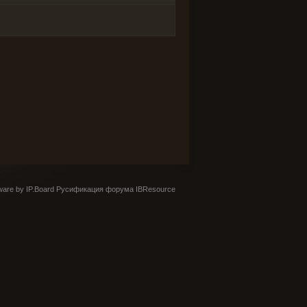
are by IP.Board
Русификация форума IBResource