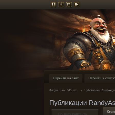
Перейти на сайт
Перейти к списк
Форум Euro-PvP.Com
→
Публикации RandyAsy
Публикации RandyAs
Сорти
По типу контента