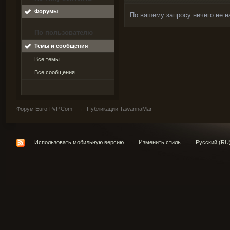
Форумы
По вашему запросу ничего не н
По пользователю
Темы и сообщения
Все темы
Все сообщения
Форум Euro-PvP.Com
→
Публикации TawannaMar
Использовать мобильную версию
Изменить стиль
Русский (RU