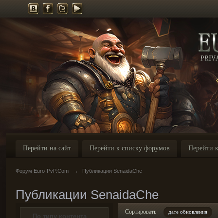
Перейти на сайт
Перейти к списку форумов
Перейти к
Форум Euro-PvP.Com
→
Публикации SenaidaChe
Публикации SenaidaChe
Сортировать
дате обновления
По типу контента