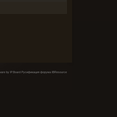
are by IP.Board
Русификация форума IBResource