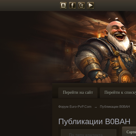
Перейти на сайт
Перейти к списк
Форум Euro-PvP.Com
→
Публикации B0BAH
Публикации B0BAH
Сорти
По типу контента