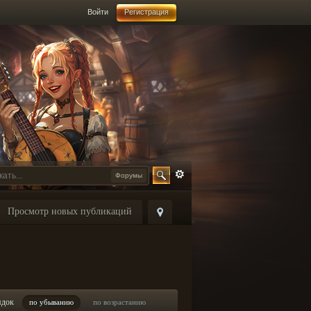
Войти
Регистрация
Форумы
Просмотр новых публикаций
ядок
по убыванию
по возрастанию