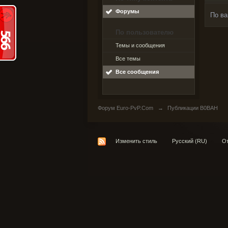
Форумы
По ва
По пользователю
Темы и сообщения
Все темы
Все сообщения
Форум Euro-PvP.Com
→
Публикации B0BAH
Изменить стиль
Русский (RU)
От