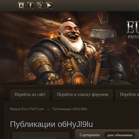
Перейти на сайт
Перейти к списку форумов
Перейти к
Форум Euro-PvP.Com
→
Публикации o6HyJl9lu
Публикации o6HyJl9lu
Сортировать
дате обновления
По типу контента