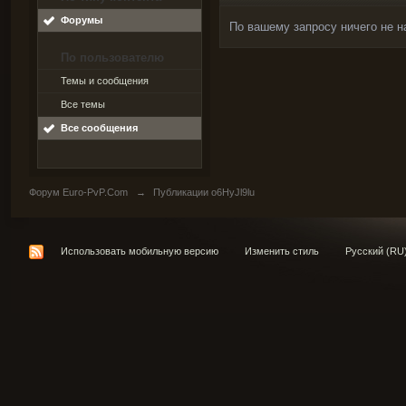
Форумы
По вашему запросу ничего не н
По пользователю
Темы и сообщения
Все темы
Все сообщения
Форум Euro-PvP.Com
→
Публикации o6HyJl9lu
Использовать мобильную версию
Изменить стиль
Русский (RU