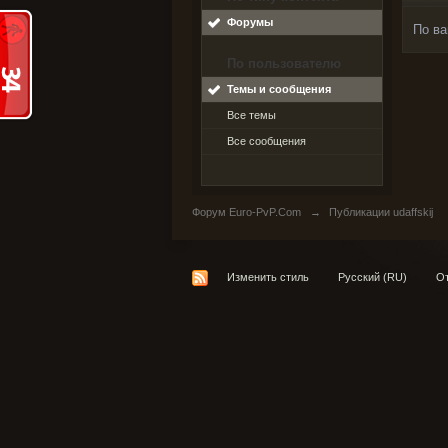
Форумы
По ва
По пользователю
Темы и сообщения
Все темы
Все сообщения
Форум Euro-PvP.Com
→
Публикации udaffskij
Изменить стиль
Русский (RU)
От