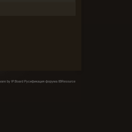
are by IP.Board
Русификация форума IBResource