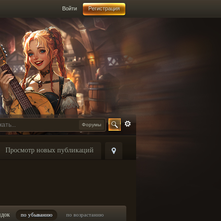
Войти
Регистрация
Форумы
Просмотр новых публикаций
ядок
по убыванию
по возрастанию