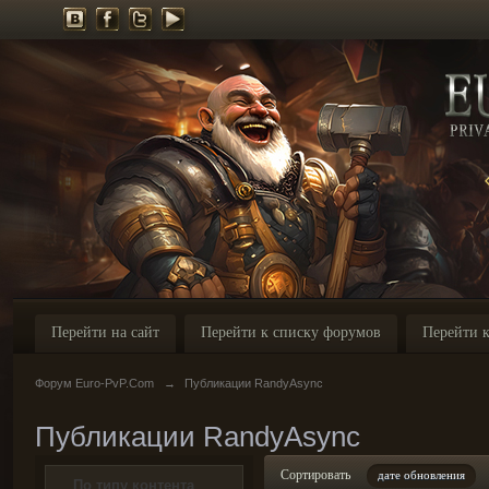
Перейти на сайт
Перейти к списку форумов
Перейти к
Форум Euro-PvP.Com
→
Публикации RandyAsync
Публикации RandyAsync
Сортировать
дате обновления
По типу контента