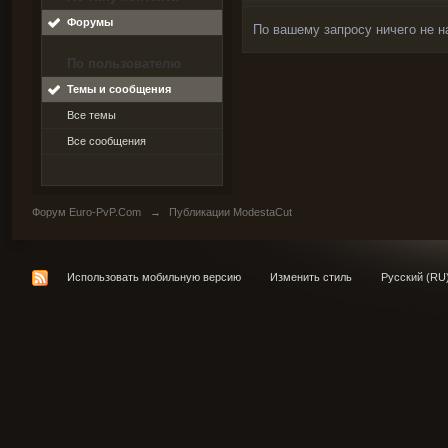
Форумы
По вашему запросу ничего не н
По пользователю
Темы и сообщения
Все темы
Все сообщения
Форум Euro-PvP.Com
→
Публикации ModestaCut
Использовать мобильную версию
Изменить стиль
Русский (RU