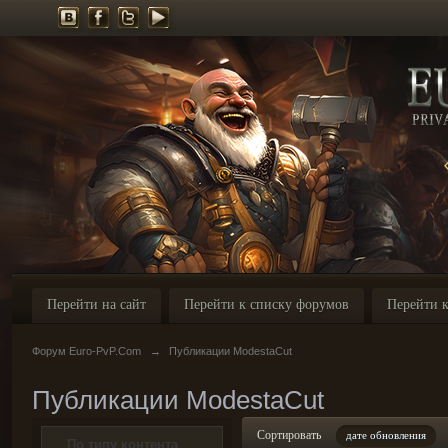
Перейти на сайт
Перейти к списку форумов
Перейти к
Форум Euro-PvP.Com
→
Публикации ModestaCut
Публикации ModestaCut
Сортировать
дате обновления
По типу контента