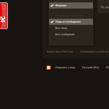
Форумы
По ва
По пользователю
Темы и сообщения
Все темы
Все сообщения
Форум Euro-PvP.Com
→
Публикации LovieNorth
Изменить стиль
Русский (RU)
От