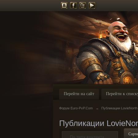
Перейти на сайт
Перейти к списк
Форум Euro-PvP.Com
→
Публикации LovieNorth
Публикации LovieNor
Сорти
По типу контента