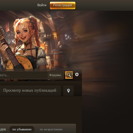
Войти
Регистрация
Форумы
Просмотр новых публикаций
ядок
по убыванию
по возрастанию