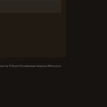
are by IP.Board
Русификация форума IBResource