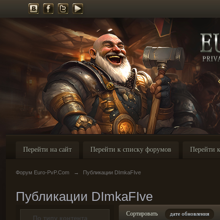
Перейти на сайт
Перейти к списку форумов
Перейти к
Форум Euro-PvP.Com
→
Публикации DImkaFIve
Публикации DImkaFIve
Сортировать
дате обновления
По типу контента