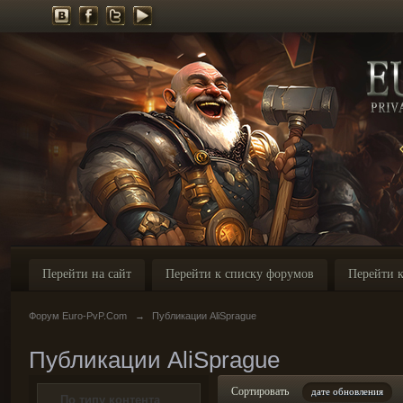
Перейти на сайт
Перейти к списку форумов
Перейти к
Форум Euro-PvP.Com
→
Публикации AliSprague
Публикации AliSprague
Сортировать
дате обновления
По типу контента