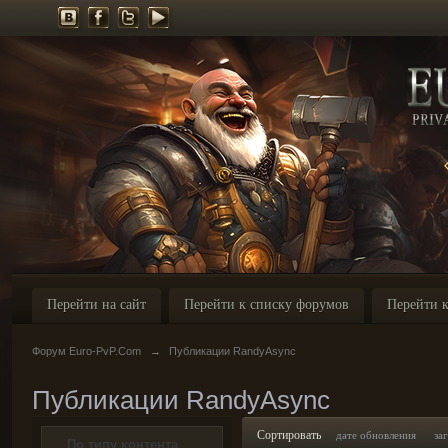
Перейти на сайт
Перейти к списку форумов
Перейти к
Форум Euro-PvP.Com
→
Публикации RandyAsync
Публикации RandyAsync
Сортировать
дате обновления
за
По типу контента