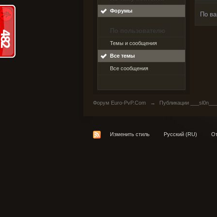
Форумы
По ва
По пользователю
Темы и сообщения
Все темы
Все сообщения
Форум Euro-PvP.Com
→
Публикации ___sl0n__
Изменить стиль
Русский (RU)
От