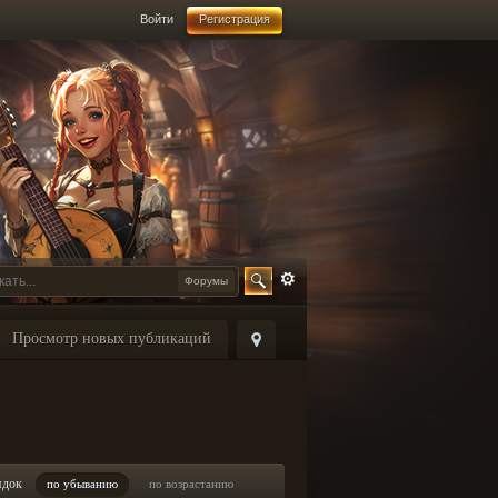
Войти
Регистрация
Форумы
Просмотр новых публикаций
ядок
по убыванию
по возрастанию