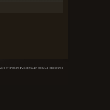
are by IP.Board
Русификация форума IBResource