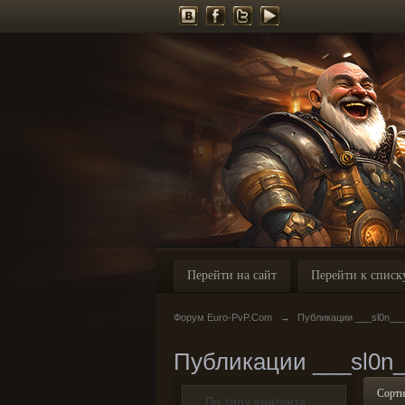
Перейти на сайт
Перейти к списк
Форум Euro-PvP.Com
→
Публикации ___sl0n__
Публикации ___sl0n
Сорти
По типу контента