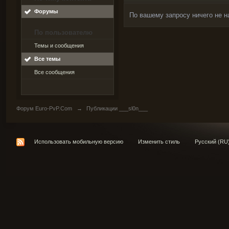
Форумы
По вашему запросу ничего не н
По пользователю
Темы и сообщения
Все темы
Все сообщения
Форум Euro-PvP.Com
→
Публикации ___sl0n___
Использовать мобильную версию
Изменить стиль
Русский (RU