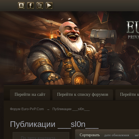
Перейти на сайт
Перейти к списку форумов
Перейти к
Форум Euro-PvP.Com
→
Публикации ___sl0n___
Публикации ___sl0n___
Сортировать
дате обновления
за
По типу контента