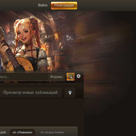
Войти
Регистрация
Форумы
Просмотр новых публикаций
ядок
по убыванию
по возрастанию