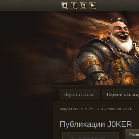
Перейти на сайт
Перейти к списк
Форум Euro-PvP.Com
→
Публикации J0KER
Публикации J0KER
Сорти
По типу контента