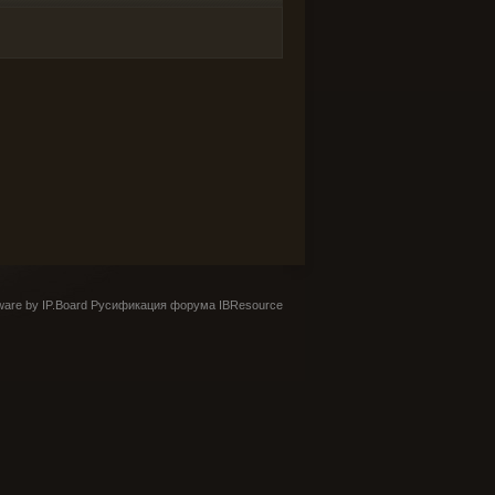
are by IP.Board
Русификация форума IBResource