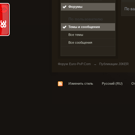
Форумы
По ва
По пользователю
Темы и сообщения
Все темы
Все сообщения
Форум Euro-PvP.Com
→
Публикации J0KER
Изменить стиль
Русский (RU)
От