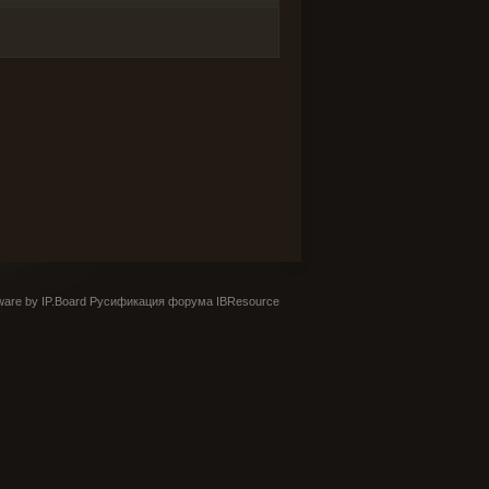
are by IP.Board
Русификация форума IBResource