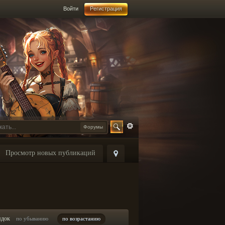
Войти
Регистрация
Форумы
Просмотр новых публикаций
ядок
по убыванию
по возрастанию