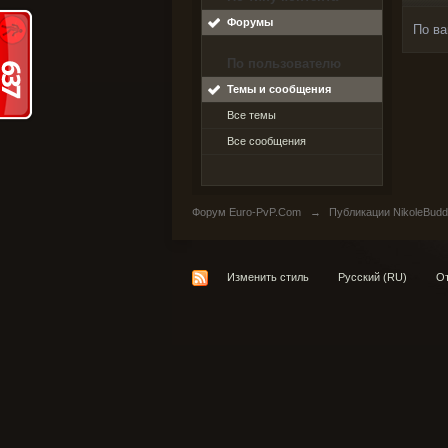
Форумы
По ва
По пользователю
Темы и сообщения
Все темы
Все сообщения
Форум Euro-PvP.Com
→
Публикации NikoleBudd
Изменить стиль
Русский (RU)
От