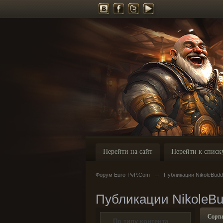
Перейти на сайт
Перейти к списк
Форум Euro-PvP.Com
→
Публикации NikoleBudd
Публикации NikoleB
Сорти
По типу контента