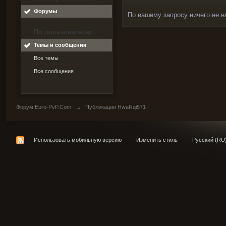
Форумы
По вашему запросу ничего не н
По пользователю
Темы и сообщения
Все темы
Все сообщения
Форум Euro-PvP.Com
→
Публикации HwaRqi571
Использовать мобильную версию
Изменить стиль
Русский (RU