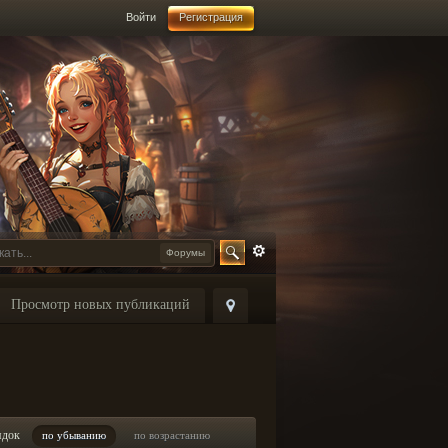
Войти
Регистрация
Форумы
Просмотр новых публикаций
ядок
по убыванию
по возрастанию