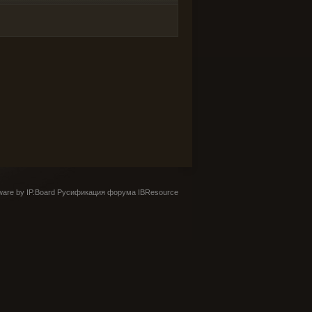
are by IP.Board
Русификация форума IBResource