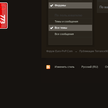
Форумы
По ва
По пользователю
Темы и сообщения
Все темы
Все сообщения
Форум Euro-PvP.Com
→
Публикации Terrance9
Изменить стиль
Русский (RU)
От