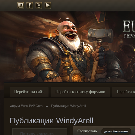
Перейти на сайт
Перейти к списку форумов
Перейти к
Форум Euro-PvP.Com
→
Публикации WindyArell
Публикации WindyArell
Сортировать
дате обновления
По типу контента