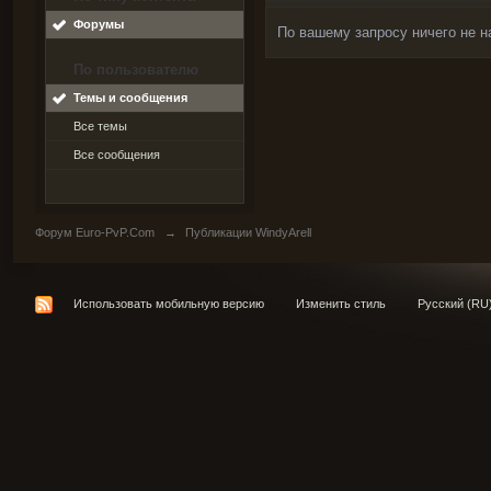
Форумы
По вашему запросу ничего не н
По пользователю
Темы и сообщения
Все темы
Все сообщения
Форум Euro-PvP.Com
→
Публикации WindyArell
Использовать мобильную версию
Изменить стиль
Русский (RU