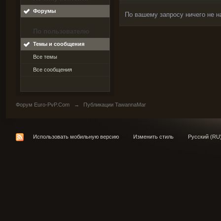
Форумы
По вашему запросу ничего не н
По пользователю
Темы и сообщения
Все темы
Все сообщения
Форум Euro-PvP.Com
→
Публикации TawannaMar
Использовать мобильную версию
Изменить стиль
Русский (RU