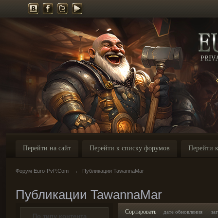
Перейти на сайт
Перейти к списку форумов
Перейти к
Форум Euro-PvP.Com
→
Публикации TawannaMar
Публикации TawannaMar
Сортировать
дате обновления
за
По типу контента