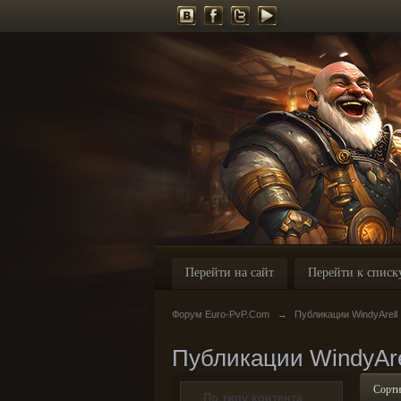
Перейти на сайт
Перейти к списк
Форум Euro-PvP.Com
→
Публикации WindyArell
Публикации WindyAre
Сорти
По типу контента