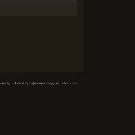
are by IP.Board
Русификация форума IBResource