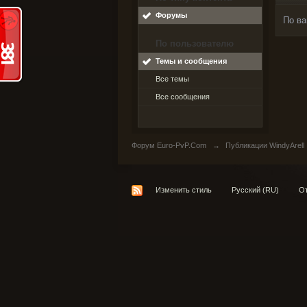
Форумы
По ва
По пользователю
Темы и сообщения
Все темы
Все сообщения
Форум Euro-PvP.Com
→
Публикации WindyArell
Изменить стиль
Русский (RU)
От