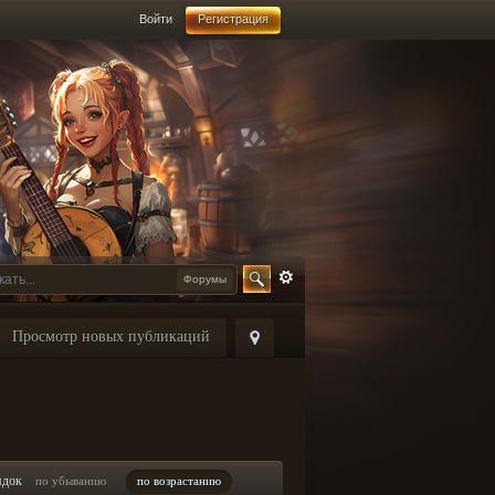
Войти
Регистрация
Форумы
Просмотр новых публикаций
ядок
по убыванию
по возрастанию