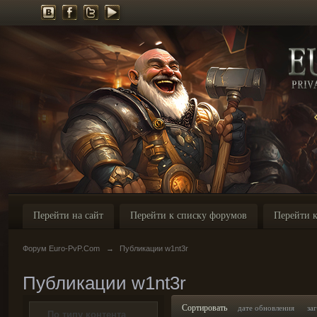
Перейти на сайт
Перейти к списку форумов
Перейти к
Форум Euro-PvP.Com
→
Публикации w1nt3r
Публикации w1nt3r
Сортировать
дате обновления
за
По типу контента