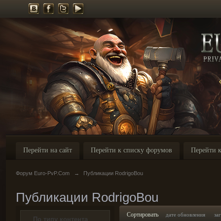
Перейти на сайт
Перейти к списку форумов
Перейти к
Форум Euro-PvP.Com
→
Публикации RodrigoBou
Публикации RodrigoBou
Сортировать
дате обновления
за
По типу контента