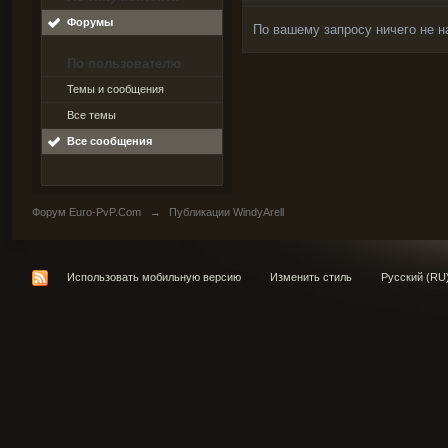
Форумы
По вашему запросу ничего не н
По пользователю
Темы и сообщения
Все темы
Все сообщения
Форум Euro-PvP.Com
→
Публикации WindyArell
Использовать мобильную версию
Изменить стиль
Русский (RU