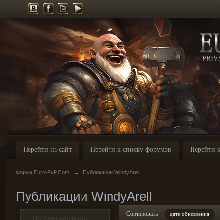
Перейти на сайт
Перейти к списку форумов
Перейти к
Форум Euro-PvP.Com
→
Публикации WindyArell
Публикации WindyArell
Сортировать
дате обновления
По типу контента