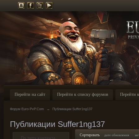
Перейти на сайт
Перейти к списку форумов
Перейти к
Форум Euro-PvP.Com
→
Публикации Suffer1ng137
Публикации Suffer1ng137
Сортировать
дате обновления
за
По типу контента