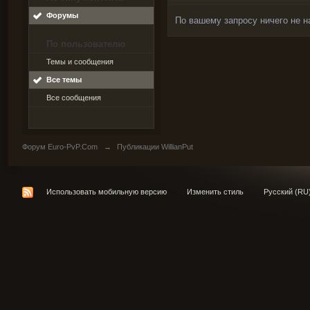
Форумы
По вашему запросу ничего не н
По пользователю
Темы и сообщения
Все темы
Все сообщения
Форум Euro-PvP.Com
→
Публикации WillianPut
Использовать мобильную версию
Изменить стиль
Русский (RU